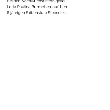
Bei den Nachwuchsreitern gefiel 
Lotta Paulina Burmeister auf ihrer 
6 jährigen Falbenstute Steendieks 
Miss Daliah und wurde mit der 
Wertnote von  7,2 Vierte im 
Dressurwettbewerb. 
Vereinskollegin Ida Rinn kam mit 
ihrer Hannoveranerstute Luise auf 
den 7. Platz mit einer WN von 7,0.
Herzlichen Glückwunsch an die 
Siegerin und die Platzierten.