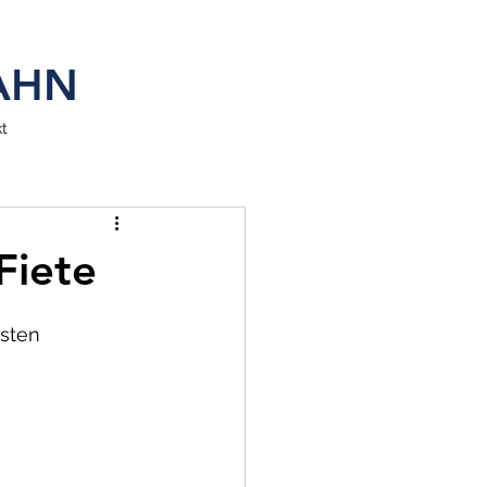
SAHN
t
Fiete
sten 