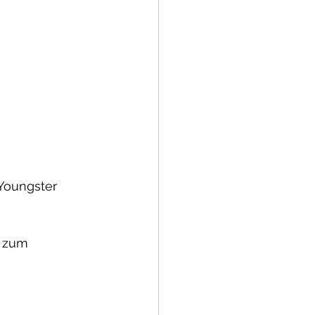
 Youngster 
s zum 