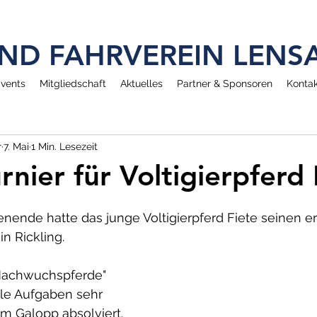
 UND FAHRVEREIN LEN
vents
Mitgliedschaft
Aktuelles
Partner & Sponsoren
Kontak
r
7. Mai
1 Min. Lesezeit
rnier für Voltigierpferd 
ende hatte das junge Voltigierpferd Fiete seinen er
 in Rickling.
"Nachwuchspferde" 
lle Aufgaben sehr 
m Galopp absolviert.  