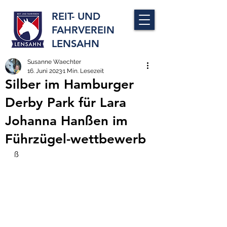
REIT- UND
FAHRVEREIN
LENSAHN
Susanne Waechter
16. Juni 2023
1 Min. Lesezeit
Silber im Hamburger
Derby Park für Lara
Johanna Hanßen im
Führzügel-wettbewerb
ß