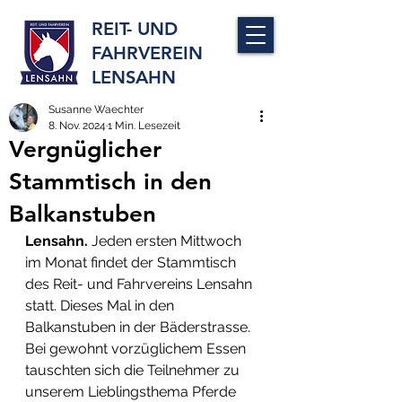
REIT- UND
FAHRVEREIN
LENSAHN
Susanne Waechter
8. Nov. 2024
1 Min. Lesezeit
Vergnüglicher
Stammtisch in den
Balkanstuben
Lensahn.
 Jeden ersten Mittwoch 
im Monat findet der Stammtisch 
des Reit- und Fahrvereins Lensahn 
statt. Dieses Mal in den 
Balkanstuben in der Bäderstrasse. 
Bei gewohnt vorzüglichem Essen 
tauschten sich die Teilnehmer zu 
unserem Lieblingsthema Pferde 