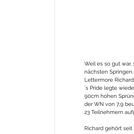
Weil es so gut war,
nächsten Springen, 
Lettermore Richar
´s Pride legte wied
90cm hohen Sprüng
der WN von 7,9 beur
23 Teilnehmern auf
Richard gehört seit 