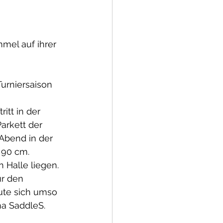
mmel auf ihrer 
Turniersaison 
itt in der 
arkett der 
Abend in der 
 90 cm. 
 Halle liegen. 
ür den 
ute sich umso 
a SaddleS. 