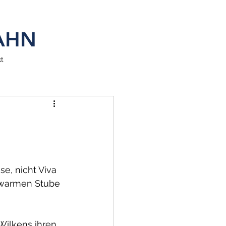
SAHN
t
e, nicht Viva 
r warmen Stube 
 Wilkens ihren 