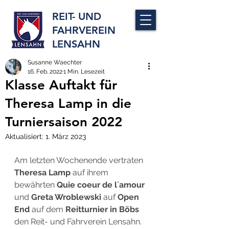
REIT- UND
FAHRVEREIN
LENSAHN
Susanne Waechter
16. Feb. 2022
1 Min. Lesezeit
Klasse Auftakt für
Theresa Lamp in die
Turniersaison 2022
Aktualisiert:
1. März 2023
Am letzten Wochenende vertraten 
Theresa Lamp
 auf ihrem 
bewährten 
Quie coeur de l´amour
und 
Greta Wroblewski
 auf 
Open 
End
 auf dem 
Reitturnier in Böbs
den Reit- und Fahrverein Lensahn. 