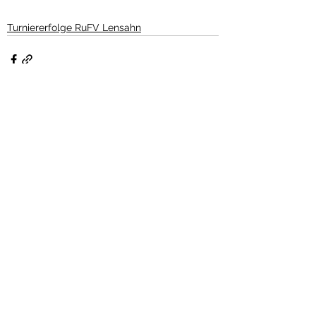
Turniererfolge RuFV Lensahn
Alle ansehen
Aktuelle Beiträge