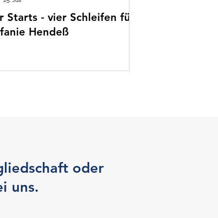
25. Juli
r Starts - vier Schleifen für
efanie Hendeß
gliedschaft oder
i uns.