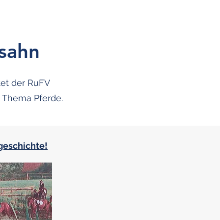
sahn
tet der RuFV
s Thema Pferde.
sgeschichte!