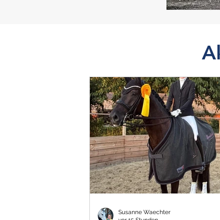
A
Susanne Waechter