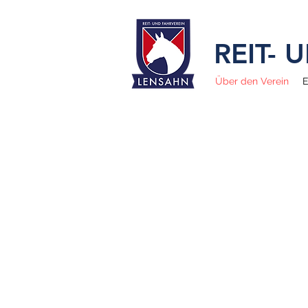
REIT-
Über den Verein
E