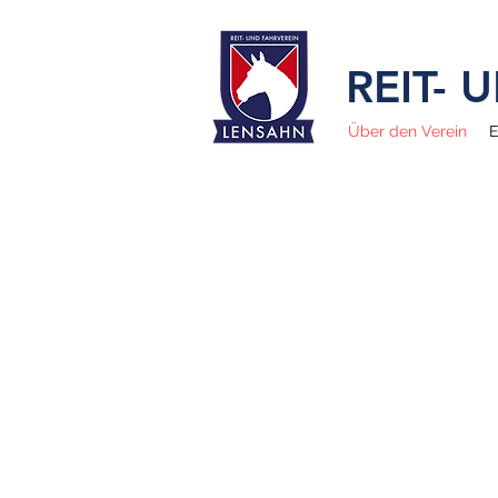
REIT-
Über den Verein
E