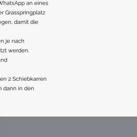
(WhatsApp an eines
er Grasspringplatz
egen, damit die
n je nach
tzt werden.
und
en 2 Schiebkarren
n dann in den