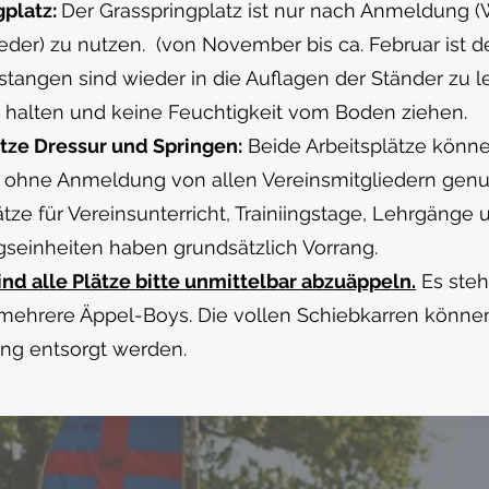
gplatz:
Der Grasspringplatz ist nur nach Anmeldung 
eder) zu nutzen. (von November bis ca. Februar ist d
sstangen sind wieder in die Auflagen der Ständer zu l
 halten und keine Feuchtigkeit vom Boden ziehen.
tze Dressur und Springen:
Beide Arbeitsplätze könne
d ohne Anmeldung von allen Vereinsmitgliedern genu
tze für Vereinsunterricht, Trainiingstage, Lehrgänge 
gseinheiten haben grundsätzlich Vorrang.
nd alle Plätze bitte unmittelbar abzuäppeln.
Es steh
mehrere Äppel-Boys. Die vollen Schiebkarren könne
ng entsorgt werden.