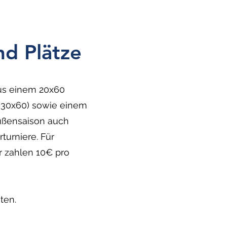
nd Plätze
us einem 20x60
 (30x60) sowie einem
Außensaison auch
turniere. Für
er zahlen 10€ pro
ten.