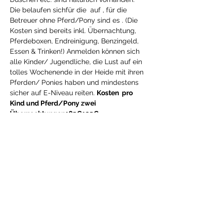
Die 
belaufen sich
für die 
 auf 
, für die 
Betreuer ohne Pferd/Pony sind es 
. (Die 
Kosten sind bereits inkl. Übernachtung, 
Pferdeboxen, Endreinigung, Benzingeld, 
Essen & Trinken!) Anmelden können sich 
alle Kinder/ Jugendliche, die Lust auf ein 
tolles Wochenende in der Heide mit ihren 
Pferden/ Ponies haben und mindestens 
sicher auf E-Niveau reiten. 
Kosten 
 pro 
Kind und Pferd/Pony 
zwei 
Übernachtungen
185€
125€
. Sie steht auch für weitere Fragen zum 
Ausflug gerne zur Verfügung. Auch über 
weitere Begleiter / Betreuer freuen wir 
uns natürlich (ein Pferd kann natürlich 
auch als Betreuer mitgebracht werden, 
muss aber nicht).
Für die Anmeldung bitte 
direkt bei Julia Meckelnburg 
(Jugendwartin RuFV Lensahn) melden 
(Handy: 0172/1719645 oder Mail: 
juliameckelnburg17.03.83@gmail.com )