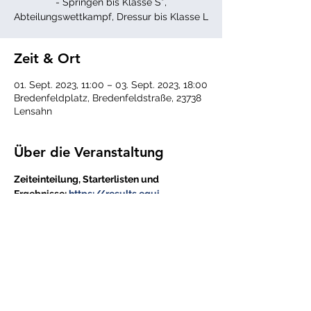
- Springen bis Klasse S*,
Abteilungswettkampf, Dressur bis Klasse L
Zeit & Ort
01. Sept. 2023, 11:00 – 03. Sept. 2023, 18:00
Bredenfeldplatz, Bredenfeldstraße, 23738
Lensahn
Über die Veranstaltung
Zeiteinteilung, Starterlisten und 
Ergebnisse: 
https://results.equi-
score.de/event/2023/24567/de
Alle Events einsehen