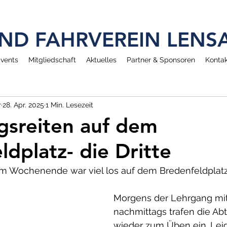
 UND FAHRVEREIN LEN
vents
Mitgliedschaft
Aktuelles
Partner & Sponsoren
Kontak
r
28. Apr. 2025
1 Min. Lesezeit
gsreiten auf dem
ldplatz- die Dritte
m Wochenende war viel los auf dem Bredenfeldplatz
Morgens der Lehrgang mit 
nachmittags trafen die Abt
wieder zum Üben ein. Leide