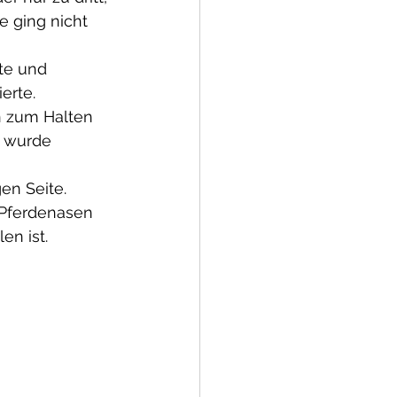
 ging nicht 
te und 
erte. 
 zum Halten 
t wurde 
n Seite. 
 Pferdenasen 
en ist. 