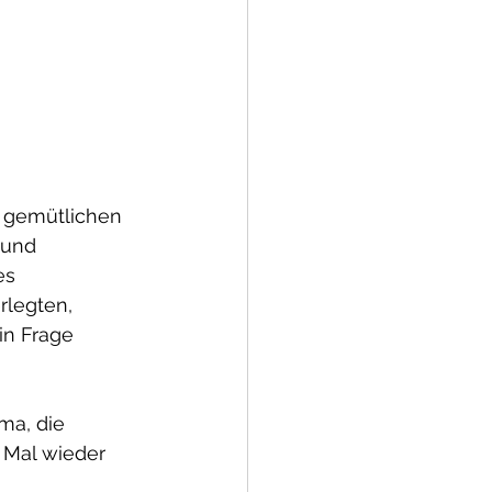
 gemütlichen 
 und 
es 
rlegten, 
in Frage 
ma, die 
 Mal wieder 