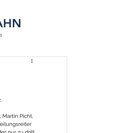
SAHN
t
. 
Martin Picht, 
eilungsreiter 
r nur zu dritt, 