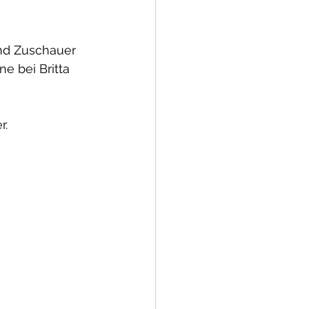
und Zuschauer 
e bei Britta 
. 