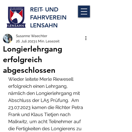
REIT- UND
FAHRVEREIN
LENSAHN
Susanne Waechter
26. Juli 2023
1 Min. Lesezeit
Longierlehrgang
erfolgreich
abgeschlossen
Wieder leitete Merle Riewesell 
erfolgreich einen Lehrgang, 
nämlich den Longierlehrgang mit 
Abschluss der LA5 Prüfung.  Am 
23.07.2023 kamen die Richter Petra 
Frank und Klaus Tietjen nach 
Malkwitz, um acht Teilnehmer auf 
die Fertigkeiten des Longierens zu 