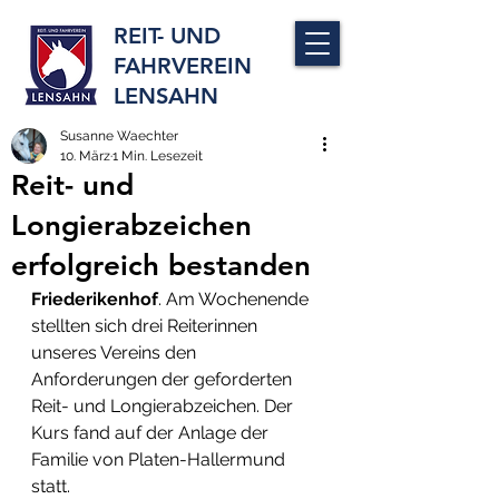
REIT- UND
FAHRVEREIN
LENSAHN
Susanne Waechter
10. März
1 Min. Lesezeit
Reit- und
Longierabzeichen
erfolgreich bestanden
Friederikenhof
. Am Wochenende 
stellten sich drei Reiterinnen 
unseres Vereins den 
Anforderungen der geforderten 
Reit- und Longierabzeichen. Der 
Kurs fand auf der Anlage der 
Familie von Platen-Hallermund 
statt.