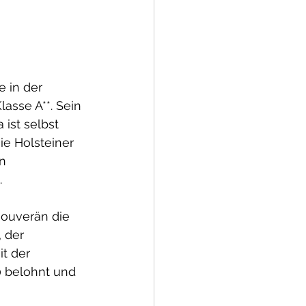
e in der 
asse A**. Sein 
ist selbst 
ie Holsteiner 
n 
  
ouverän die 
 der 
t der 
 belohnt und 