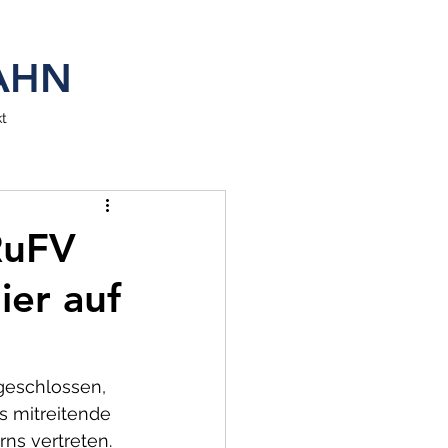
SAHN
t
RuFV
ier auf
geschlossen, 
s mitreitende 
ns vertreten. 