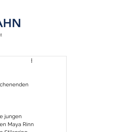
SAHN
t
Wochenenden 
e jungen 
ten Maya Rinn 