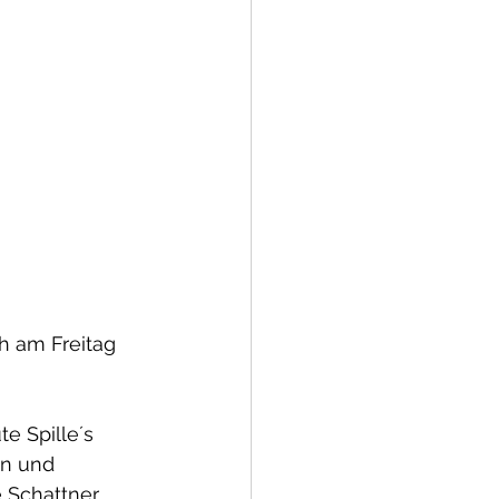
h am Freitag 
e Spille´s 
en und 
 Schattner 