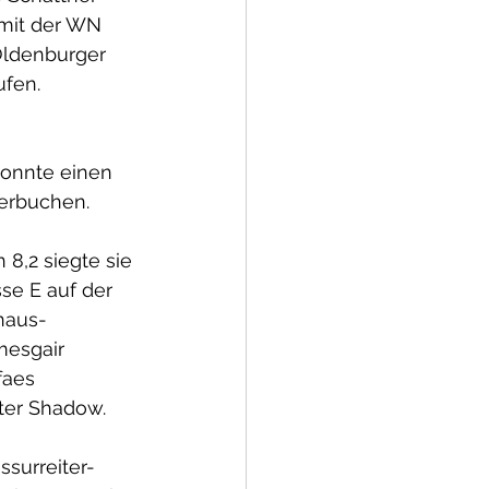
 mit der WN 
Oldenburger 
fen. 
konnte einen 
verbuchen. 
8,2 siegte sie 
se E auf der 
naus-
esgair 
aes 
ter Shadow.
ssurreiter-