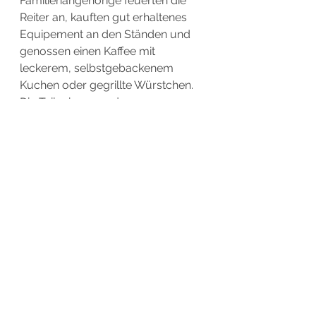
Familienangehörige feuerten die 
Reiter an, kauften gut erhaltenes 
Equipement an den Ständen und 
genossen einen Kaffee mit 
leckerem, selbstgebackenem 
Kuchen oder gegrillte Würstchen. 
Die Teilnehmer und 
Begleitpersonen waren begeistert 
von dieser gelungenen 
Veranstaltung und freuen sich auf 
weitere Events dieser Art.
Vereinsgeschehen RuFV Lensahn
Alle ansehen