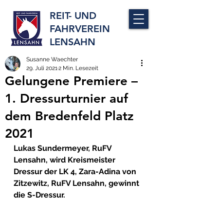
REIT- UND
FAHRVEREIN
LENSAHN
Susanne Waechter
29. Juli 2021
2 Min. Lesezeit
Gelungene Premiere –
1. Dressurturnier auf
dem Bredenfeld Platz
2021
Lukas Sundermeyer, RuFV 
Lensahn, wird Kreismeister 
Dressur der LK 4, Zara-Adina von 
Zitzewitz, RuFV Lensahn, gewinnt 
die S-Dressur.