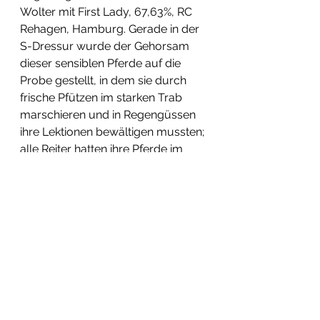
Wolter mit First Lady, 67,63%, RC 
Rehagen, Hamburg. Gerade in der 
S-Dressur wurde der Gehorsam 
dieser sensiblen Pferde auf die 
Probe gestellt, in dem sie durch 
frische Pfützen im starken Trab 
marschieren und in Regengüssen 
ihre Lektionen bewältigen mussten; 
alle Reiter hatten ihre Pferde im 
Griff und konnten die 
anspruchsvolle Aufgabe 
durchreiten.
Ein sehr gelungenes Turnier freut 
sich 1. Vorsitzende Anja Lamp und 
bedankt sich noch mal 
ausdrücklich bei ihrem Vorstand, 
dies sei ein guter Einstieg für ein 
exklusives Dressurturnier, welches 