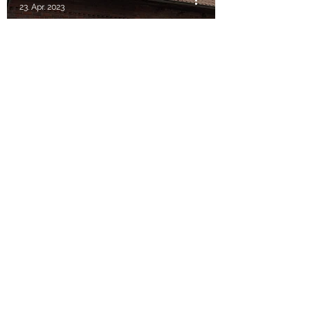
23. Apr. 2023
Lensahner Voltigierer bestanden alle
den Pferdeführerschein.
Susanne Waechter
14. Apr. 2023