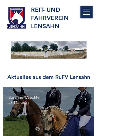
REIT- UND
FAHRVEREIN
LENSAHN
Aktuelles aus dem RuFV Lensahn
Susanne Waechter
28. Mai 2023